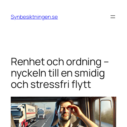
Hoppa
till
Synbesiktningen.se
innehåll
Renhet och ordning –
nyckeln till en smidig
och stressfri flytt