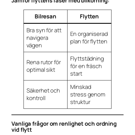
Jämför flyttens faser med bilkörning:
Bilresan
Flytten
Bra syn för att
En organiserad
navigera
plan för flytten
vägen
Flyttstädning
Rena rutor för
för en fräsch
optimal sikt
start
Minskad
Säkerhet och
stress genom
kontroll
struktur
Vanliga frågor om renlighet och ordning
vid flytt