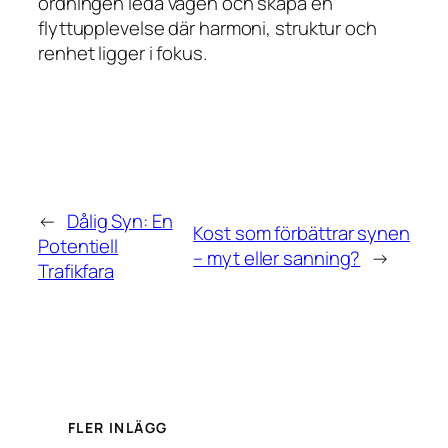
ordningen leda vägen och skapa en
flyttupplevelse där harmoni, struktur och
renhet ligger i fokus.
←
Dålig Syn: En
Kost som förbättrar synen
Potentiell
– myt eller sanning?
→
Trafikfara
FLER INLÄGG