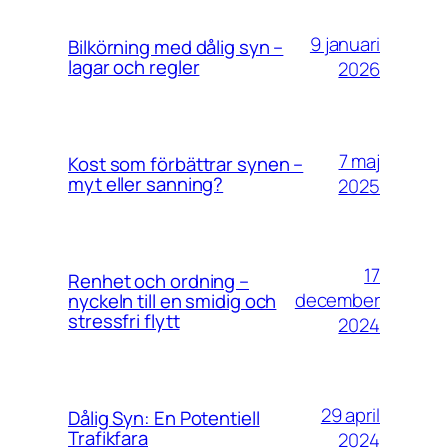
9 januari
Bilkörning med dålig syn –
lagar och regler
2026
7 maj
Kost som förbättrar synen –
myt eller sanning?
2025
17
Renhet och ordning –
december
nyckeln till en smidig och
stressfri flytt
2024
29 april
Dålig Syn: En Potentiell
Trafikfara
2024