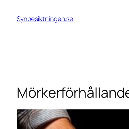
Hoppa
till
Synbesiktningen.se
innehåll
Mörkerförhålland