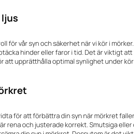
ljus
oll för vår syn och säkerhet när vi kör i mörke
ka hinder eller faror i tid. Det är viktigt att se
ör att upprätthålla optimal synlighet under kör
örkret
idta för att förbättra din syn när mörkret falle
are är rena och justerade korrekt. Smutsiga ell
sämra din syn i mörkret. Dessutom är det viktigt