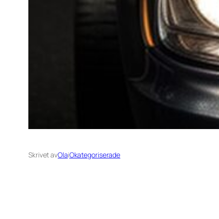
Skrivet av
Ola
i
Okategoriserade